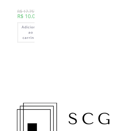
R$
17.757,00
R$
10.000,00
Adicionar
ao
carrinho