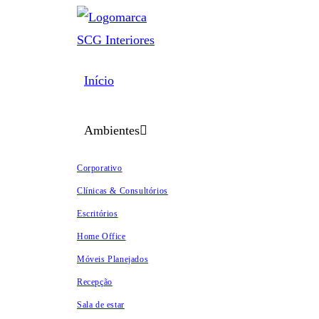
Ir
para
o
Início
conteúdo
Ambientes
Corporativo
Clínicas & Consultórios
Escritórios
Home Office
Móveis Planejados
Recepção
Sala de estar