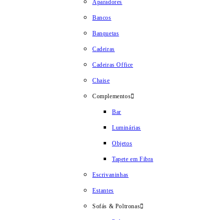
Aparadores
Bancos
Banquetas
Cadeiras
Cadeiras Office
Chaise
Complementos
Bar
Luminárias
Objetos
Tapete em Fibra
Escrivaninhas
Estantes
Sofás & Poltronas