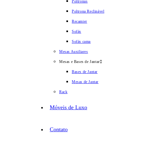
Poltronas
Poltrona Reclinável
Recamier
Sofás
Sofás cama
Mesas Auxiliares
Mesas e Bases de Jantar
Bases de Jantar
Mesas de Jantar
Rack
Móveis de Luxo
Contato