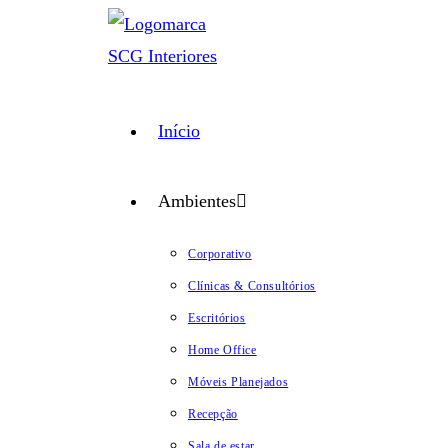
Ir
para
o
conteúdo
Início
Ambientes
Corporativo
Clínicas & Consultórios
Escritórios
Home Office
Móveis Planejados
Recepção
Sala de estar