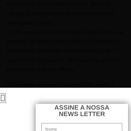
encosto em tela também preta e apoio de
cabeça. Suas rodas são em poliuretano para
não agredir o piso.
É uma cadeira com nível profissional, 6 anos de
garantia de fabrica para defeitos de fabricação
e produzida de acordo com as normas NR 17
que trata da ergonomia. Uma escolha perfeita
para offices e
home offices
.
Finalmente, veja aqui suas medidas (AxPxL):
1210 cm x 585 cm x 515 cm
ASSINE A NOSSA
NEWS LETTER
092-929