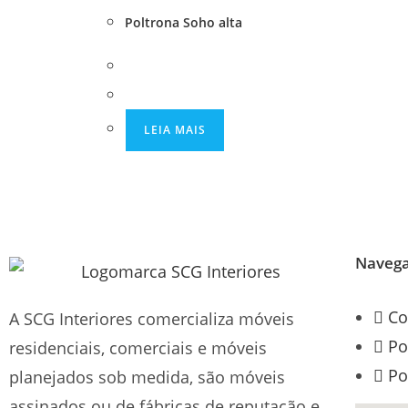
Poltrona Soho alta
LEIA MAIS
Naveg
Co
A SCG Interiores comercializa móveis
Po
residenciais, comerciais e móveis
Po
planejados sob medida, são móveis
assinados ou de fábricas de reputação e