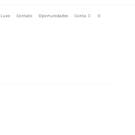
Alternar
 Luxo
Contato
Oportunidades
Conta
0
pesquisa
do
site