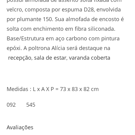
velcro, composta por espuma D28, envolvida
por plumante 150. Sua almofada de encosto é
solta com enchimento em fibra siliconada.
Base/Estrutura em aço carbono com pintura
epóxi. A poltrona Alícia será destaque na
recepção
,
sala de estar
,
varanda coberta
Medidas : L x A X P = 73 x 83 x 82 cm
092 545
Avaliações