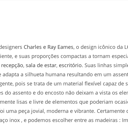
 designers
Charles e Ray Eames
, o design icônico da 
biente, e suas proporções compactas a tornam espe
a
recepção
,
sala de estar
,
escritório
. Suas linhas simpl
e adapta a silhueta humana resultando em um assent
gente, pois se trata de um material flexível capaz de 
es do assento e do encosto não deixam a vista os elem
mente lisas e livre de elementos que poderiam ocasi
 foi uma peça jovial, moderna e vibrante. Certamente
 aço inox , e podemos escolher entre as madeiras : I