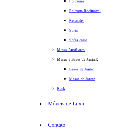
Poltronas
Poltrona Reclinável
Recamier
Sofás
Sofás cama
Mesas Auxiliares
Mesas e Bases de Jantar
Bases de Jantar
Mesas de Jantar
Rack
Móveis de Luxo
Contato