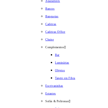
Aparadores
Bancos
Banquetas
Cadeiras
Cadeiras Office
Chaise
Complementos
Bar
Luminárias
Objetos
Tapete em Fibra
Escrivaninhas
Estantes
Sofás & Poltronas