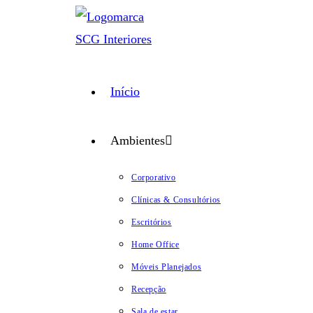
Ir
para
o
conteúdo
Início
Ambientes
Corporativo
Clínicas & Consultórios
Escritórios
Home Office
Móveis Planejados
Recepção
Sala de estar