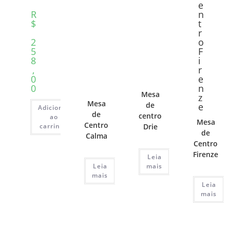
R
$
2
5
8
,
0
0
Mesa
Mesa
de
Adicionar
de
centro
ao
Mesa
Centro
carrinho
Drie
de
Calma
Centro
Firenze
Leia
Leia
mais
mais
Leia
mais