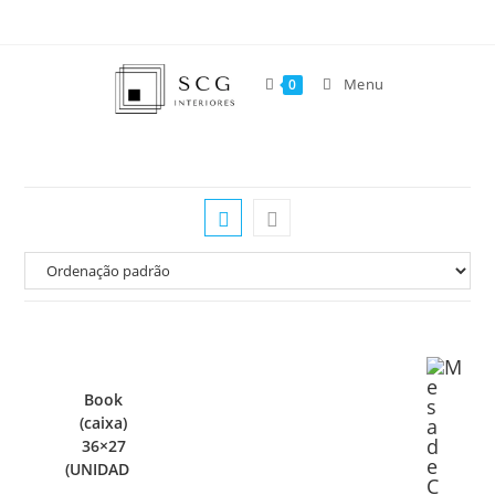
Menu
0
Book
(caixa)
36×27
(UNIDADE)