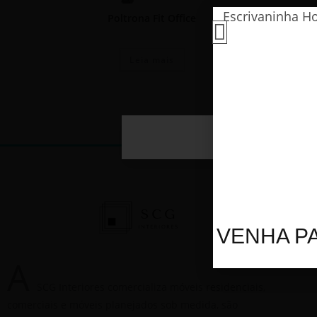
Poltrona Fit Office
Leia mais
Este website 
VENHA PA
A
SCG Interiores comercializa móveis residenciais,
comerciais e móveis planejados sob medida, são