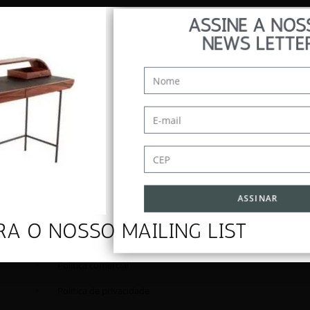
ASSINE A NOS
NEWS LETTE
utiliza cookies para assegurar que você tenha 
experiência de navegação.
Navegação
ASSINAR
RA O NOSSO MAILING LIST
Contato
Politica comercial
Politica de privacidade