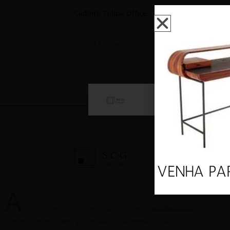
Cadeira Tulipa Office
Leia mais
Este website 
VENHA PA
A
SCG Interiores comercializa móveis residenciais,
comerciais e móveis planejados sob medida, são