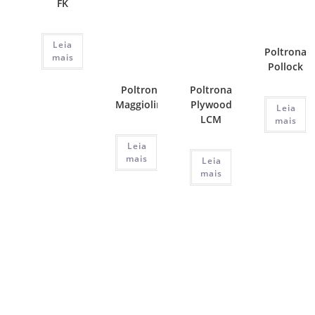
FK
Leia
Poltrona
mais
Pollock
Poltrona
Poltrona
Maggiolina
Plywood
Leia
LCM
mais
Leia
mais
Leia
mais