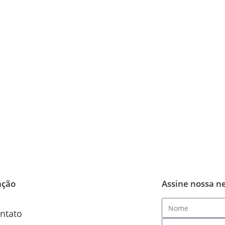
ação
Assine nossa n
ntato