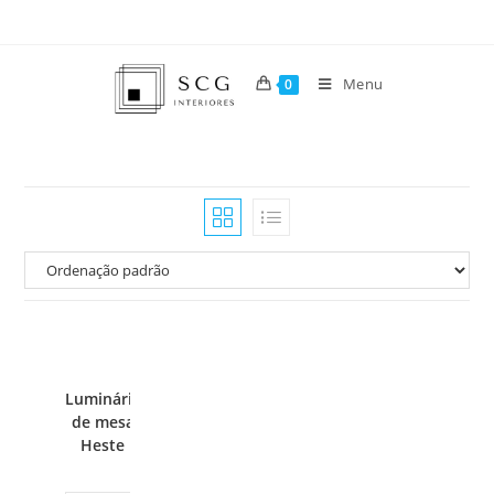
Menu
0
Luminária
de mesa
Heste