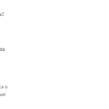
ida
ca o
vel