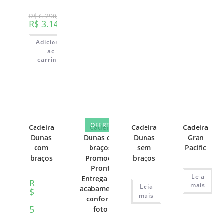
R$
6.290,00
R$
3.145,00
Adicionar
ao
carrinho
OFERTA!
Cadeira
Cadeira
Cadeira
Cadeira
Dunas
Dunas com
Dunas
Gran
com
braços (
sem
Pacific
braços
Promoção
braços
Pronta
Leia
Entrega com
R
mais
Leia
acabamentos
$
mais
conforme
5
foto )
.